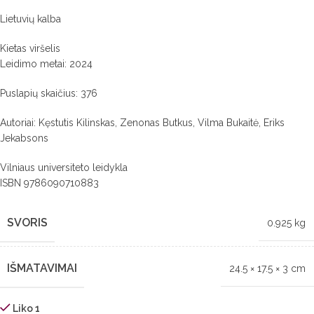
Lietuvių kalba
Kietas viršelis
Leidimo metai: 2024
Puslapių skaičius: 376
Autoriai: Kęstutis Kilinskas, Zenonas Butkus, Vilma Bukaitė, Eriks
Jekabsons
Vilniaus universiteto leidykla
ISBN 9786090710883
SVORIS
0.925 kg
IŠMATAVIMAI
24.5 × 17.5 × 3 cm
Liko 1