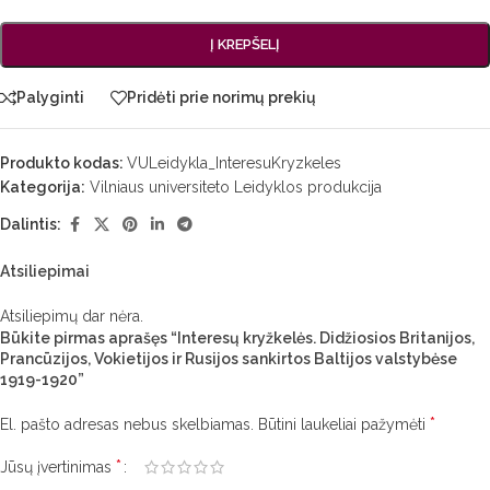
Į KREPŠELĮ
Palyginti
Pridėti prie norimų prekių
Produkto kodas:
VULeidykla_InteresuKryzkeles
Kategorija:
Vilniaus universiteto Leidyklos produkcija
Dalintis:
Atsiliepimai
Atsiliepimų dar nėra.
Būkite pirmas aprašęs “Interesų kryžkelės. Didžiosios Britanijos,
Prancūzijos, Vokietijos ir Rusijos sankirtos Baltijos valstybėse
1919-1920”
*
El. pašto adresas nebus skelbiamas.
Būtini laukeliai pažymėti
*
Jūsų įvertinimas