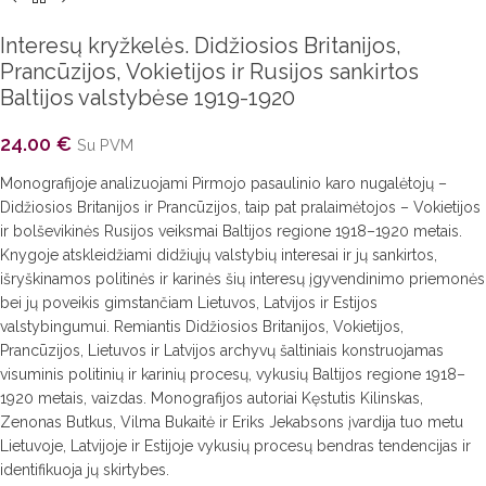
Interesų kryžkelės. Didžiosios Britanijos,
Prancūzijos, Vokietijos ir Rusijos sankirtos
Baltijos valstybėse 1919-1920
24.00
€
Su PVM
Monografijoje analizuojami Pirmojo pasaulinio karo nugalėtojų –
Didžiosios Britanijos ir Prancūzijos, taip pat pralaimėtojos – Vokietijos
ir bolševikinės Rusijos veiksmai Baltijos regione 1918–1920 metais.
Knygoje atskleidžiami didžiųjų valstybių interesai ir jų sankirtos,
išryškinamos politinės ir karinės šių interesų įgyvendinimo priemonės
bei jų poveikis gimstančiam Lietuvos, Latvijos ir Estijos
valstybingumui. Remiantis Didžiosios Britanijos, Vokietijos,
Prancūzijos, Lietuvos ir Latvijos archyvų šaltiniais konstruojamas
visuminis politinių ir karinių procesų, vykusių Baltijos regione 1918–
1920 metais, vaizdas. Monografijos autoriai Kęstutis Kilinskas,
Zenonas Butkus, Vilma Bukaitė ir Eriks Jekabsons įvardija tuo metu
Lietuvoje, Latvijoje ir Estijoje vykusių procesų bendras tendencijas ir
identifikuoja jų skirtybes.