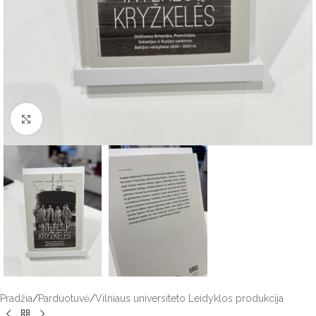
Click to enlarge
Pradžia
/
Parduotuvė
/
Vilniaus universiteto Leidyklos produkcija