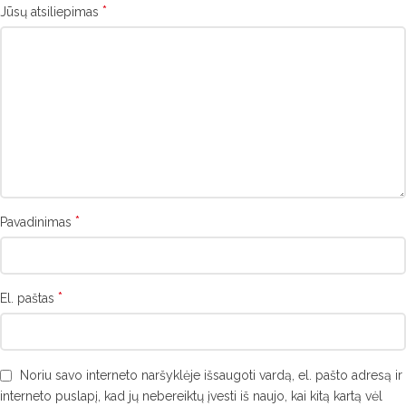
*
Jūsų atsiliepimas
*
Pavadinimas
*
El. paštas
Noriu savo interneto naršyklėje išsaugoti vardą, el. pašto adresą ir
interneto puslapį, kad jų nebereiktų įvesti iš naujo, kai kitą kartą vėl