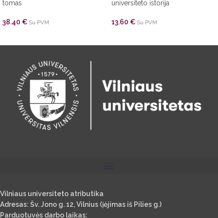
tomas
universiteto istorija
38.40
€
13.60
€
Su PVM
Su PVM
Vilniaus universiteto atributika
Adresas: Šv. Jono g. 12, Vilnius (įėjimas iš Pilies g.)
Parduotuvės darbo laikas: