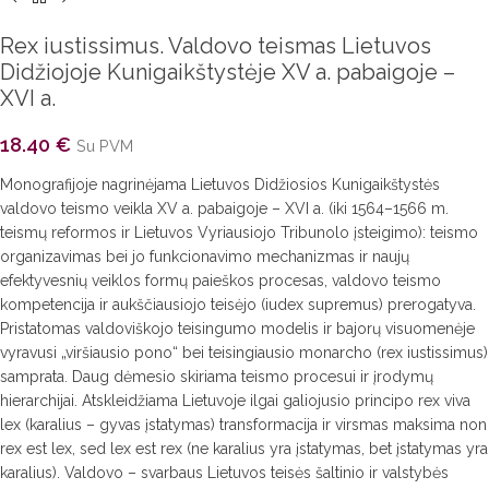
Rex iustissimus. Valdovo teismas Lietuvos
Didžiojoje Kunigaikštystėje XV a. pabaigoje –
XVI a.
18.40
€
Su PVM
Monografijoje nagrinėjama Lietuvos Didžiosios Kunigaikštystės
valdovo teismo veikla XV a. pabaigoje – XVI a. (iki 1564–1566 m.
teismų reformos ir Lietuvos Vyriausiojo Tribunolo įsteigimo): teismo
organizavimas bei jo funkcionavimo mechanizmas ir naujų
efektyvesnių veiklos formų paieškos procesas, valdovo teismo
kompetencija ir aukščiausiojo teisėjo (iudex supremus) prerogatyva.
Pristatomas valdoviškojo teisingumo modelis ir bajorų visuomenėje
vyravusi „viršiausio pono“ bei teisingiausio monarcho (rex iustissimus)
samprata. Daug dėmesio skiriama teismo procesui ir įrodymų
hierarchijai. Atskleidžiama Lietuvoje ilgai galiojusio principo rex viva
lex (karalius – gyvas įstatymas) transformacija ir virsmas maksima non
rex est lex, sed lex est rex (ne karalius yra įstatymas, bet įstatymas yra
karalius). Valdovo – svarbaus Lietuvos teisės šaltinio ir valstybės