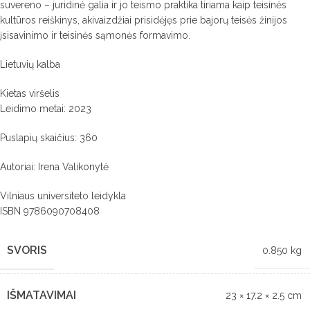
suvereno – juridinė galia ir jo teismo praktika tiriama kaip teisinės
kultūros reiškinys, akivaizdžiai prisidėjęs prie bajorų teisės žinijos
įsisavinimo ir teisinės sąmonės formavimo.
Lietuvių kalba
Kietas viršelis
Leidimo metai: 2023
Puslapių skaičius: 360
Autoriai: Irena Valikonytė
Vilniaus universiteto leidykla
ISBN 9786090708408
SVORIS
0.850 kg
IŠMATAVIMAI
23 × 17.2 × 2.5 cm