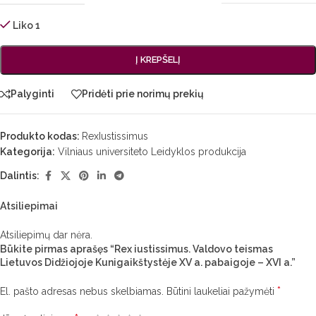
Liko 1
Į KREPŠELĮ
Palyginti
Pridėti prie norimų prekių
Produkto kodas:
RexIustissimus
Kategorija:
Vilniaus universiteto Leidyklos produkcija
Dalintis:
Atsiliepimai
Atsiliepimų dar nėra.
Būkite pirmas aprašęs “Rex iustissimus. Valdovo teismas
Lietuvos Didžiojoje Kunigaikštystėje XV a. pabaigoje – XVI a.”
*
El. pašto adresas nebus skelbiamas.
Būtini laukeliai pažymėti