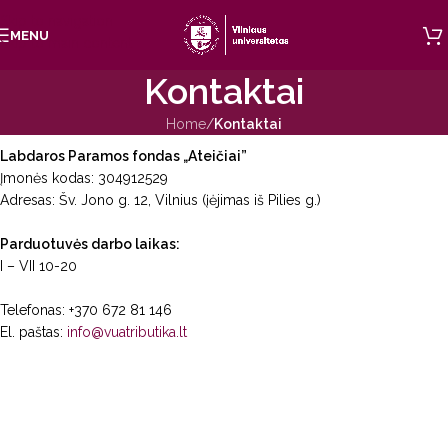
Skip to navigation
MENU
Skip to main content
Kontaktai
Home
/
Kontaktai
Labdaros Paramos fondas „Ateičiai”
Įmonės kodas: 304912529
Adresas: Šv. Jono g. 12, Vilnius (įėjimas iš Pilies g.)
Parduotuvės darbo laikas:
I – VII 10-20
Telefonas: +370 672 81 146
El. paštas:
info@vuatributika.lt