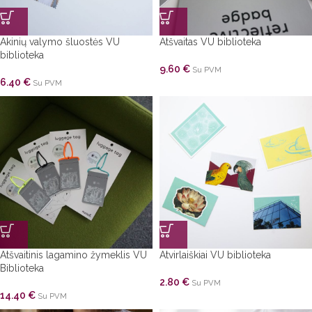
Akinių valymo šluostės VU
Atšvaitas VU biblioteka
biblioteka
9.60
€
Su PVM
6.40
€
Su PVM
Atšvaitinis lagamino žymeklis VU
Atvirlaiškiai VU biblioteka
Biblioteka
2.80
€
Su PVM
14.40
€
Su PVM