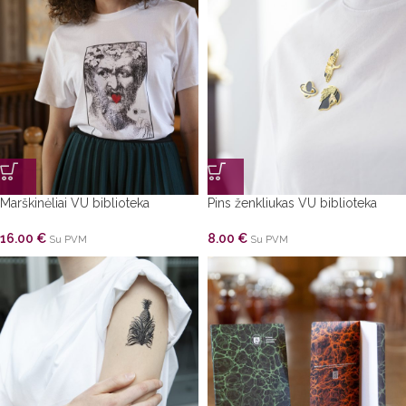
Marškinėliai VU biblioteka
Pins ženkliukas VU biblioteka
16.00
€
8.00
€
Su PVM
Su PVM