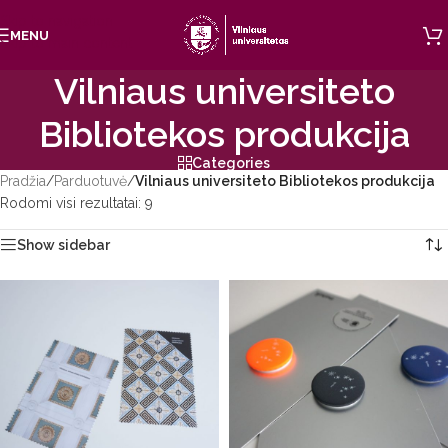
Skip to navigation
MENU
Skip to main content
Vilniaus universiteto
Bibliotekos produkcija
Categories
Pradžia
/
Parduotuvė
/
Vilniaus universiteto Bibliotekos produkcija
Rodomi visi rezultatai: 9
Show sidebar