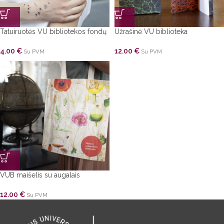
Tatuiruotės VU bibliotekos fondų
Užrašinė VU biblioteka
4.00
€
12.00
€
Su PVM
Su PVM
VUB maišelis su augalais
12.00
€
Su PVM