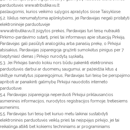
parduotuvės www.atributika.vu.lt
paslaugomis, kurios veikimo sąlygos aprašytos šiose Taisyklėse.
5.2. Iškilus nenumatytoma aplinkybėms, jei Pardavėjas negali pristatyti
elektroninėje parduotuvėje
www.atributika.vu.lt įsigytos prekės, Pardavėjas turi teisę nutraukti
Pirkimo-pardavimo sutartį, prieš tai informavęs apie situaciją Pirkėją.
Pardavėjas gali pasiūlyti analogišką arba panašią prekę, o Pirkėjui
atsisakius, Pardavėjas įsipareigoja grąžinti sumokėtus pinigus per 7
(septynias) dienas į Pirkėjo nurodytą sąskaitą.
5.3. Jei Pirkėjas bando kokiu nors būdu pakenkti elektroninės
parduotuvės darbui ar duomenų saugumui, ar pažeidžia kitus 4
skiltyje numatytus įsipareigojimus, Pardavėjas turi teisę be perspėjimo
apriboti ar panaikinti galimybę Pirkėjui nauodotis interneto
parduotuve.
5.4. Pardavėjas įsipareigoja neperduoti Pirkėjui priklausančios
asmeninės informacijos, nurodytos registracijos formoje, tretiesiems
asmenims.
5.5. Pardavėjas turi teisę bet kuriuo metu laikinai sustabdyti
elektroninės parduotuvės veiklą prieš tai neįspėjęs pirkėjo, jei tai
reikalinga atlikti bet kokiems techniniams ar programiniams