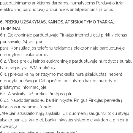
patobulinimams ar kitiems darbams, numatytiems Pardavėjo ir/ar
elektroninę parduotuvę prižiūrinčios ar talpinančios įmonės.
6. PREKIŲ UŽSAKYMAS, KAINOS, ATSISKAITYMO TVARKA,
TERMINAI.
6.1. Elektroninėje parduotuvėje Pirkėjas internetu gali pirkti 7 dienas
per savaitę, 24 val. per
parą. Konsultacijos telefonu teikiamos elektroninėje parduotuvėje
nurodytomis valandomis.
6.2. Visos prekių kainos elektroninėje parduotuvėje nurodytos eurais.
Pardavėjas yra PVM mokėtojas.
6.3. Į prekės kainą pristatymo mokestis nėra įskaičiuotas, nebent
nurodyta priešingai. Galiojančios pristatymo kainos nurodytos
pristatymo informacijoje.
6.4. Atsiskaityti už prekes Pirkėjas gali:
6.4.1. Naudodamasis el. bankininkyste. Pinigus Pirkėjas perveda į
labdaros ir paramos fondo
„Ateičiai“ atsiskaitomąją sąskaitą. Už duomenų saugumą tokiu atveju
atsako bankas, kurio el. bankininkystės sistemoje vykdoma piniginė
operacija.