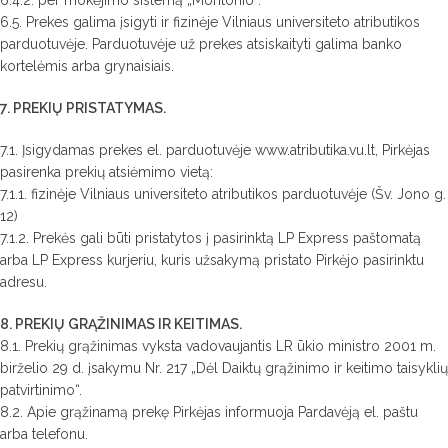
6.4.2. per mokėjimo sistemą „Montonio“.
6.5. Prekes galima įsigyti ir fizinėje Vilniaus universiteto atributikos
parduotuvėje. Parduotuvėje už prekes atsiskaityti galima banko
kortelėmis arba grynaisiais.
7. PREKIŲ PRISTATYMAS.
7.1. Įsigydamas prekes el. parduotuvėje www.atributika.vu.lt, Pirkėjas
pasirenka prekių atsiėmimo vietą:
7.1.1. fizinėje Vilniaus universiteto atributikos parduotuvėje (Šv. Jono g.
12)
7.1.2. Prekės gali būti pristatytos į pasirinktą LP Express paštomatą
arba LP Express kurjeriu, kuris užsakymą pristato Pirkėjo pasirinktu
adresu.
8. PREKIŲ GRĄŽINIMAS IR KEITIMAS.
8.1. Prekių grąžinimas vyksta vadovaujantis LR ūkio ministro 2001 m.
birželio 29 d. įsakymu Nr. 217 „Dėl Daiktų grąžinimo ir keitimo taisyklių
patvirtinimo“.
8.2. Apie grąžinamą prekę Pirkėjas informuoja Pardavėją el. paštu
arba telefonu.