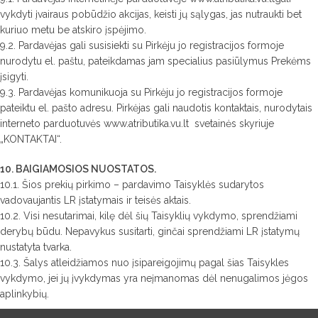
vykdyti įvairaus pobūdžio akcijas, keisti jų sąlygas, jas nutraukti bet
kuriuo metu be atskiro įspėjimo.
9.2. Pardavėjas gali susisiekti su Pirkėju jo registracijos formoje
nurodytu el. paštu, pateikdamas jam specialius pasiūlymus Prekėms
įsigyti.
9.3. Pardavėjas komunikuoja su Pirkėju jo registracijos formoje
pateiktu el. pašto adresu. Pirkėjas gali naudotis kontaktais, nurodytais
interneto parduotuvės www.atributika.vu.lt svetainės skyriuje
„KONTAKTAI“.
10. BAIGIAMOSIOS NUOSTATOS.
10.1. Šios prekių pirkimo – pardavimo Taisyklės sudarytos
vadovaujantis LR įstatymais ir teisės aktais.
10.2. Visi nesutarimai, kilę dėl šių Taisyklių vykdymo, sprendžiami
derybų būdu. Nepavykus susitarti, ginčai sprendžiami LR įstatymų
nustatyta tvarka.
10.3. Šalys atleidžiamos nuo įsipareigojimų pagal šias Taisykles
vykdymo, jei jų įvykdymas yra neįmanomas dėl nenugalimos jėgos
aplinkybių.