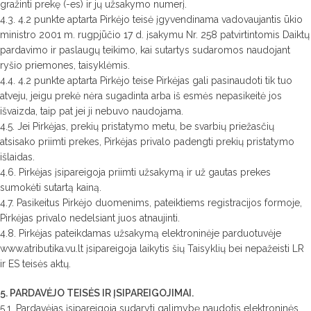
gražinti prekę (-es) ir jų užsakymo numerį.
4.3. 4.2 punkte aptarta Pirkėjo teisė įgyvendinama vadovaujantis ūkio
ministro 2001 m. rugpjūčio 17 d. įsakymu Nr. 258 patvirtintomis Daiktų
pardavimo ir paslaugų teikimo, kai sutartys sudaromos naudojant
ryšio priemones, taisyklėmis.
4.4. 4.2 punkte aptarta Pirkėjo teise Pirkėjas gali pasinaudoti tik tuo
atveju, jeigu prekė nėra sugadinta arba iš esmės nepasikeitė jos
išvaizda, taip pat jei ji nebuvo naudojama.
4.5. Jei Pirkėjas, prekių pristatymo metu, be svarbių priežasčių
atsisako priimti prekes, Pirkėjas privalo padengti prekių pristatymo
išlaidas.
4.6. Pirkėjas įsipareigoja priimti užsakymą ir už gautas prekes
sumokėti sutartą kainą.
4.7. Pasikeitus Pirkėjo duomenims, pateiktiems registracijos formoje,
Pirkėjas privalo nedelsiant juos atnaujinti.
4.8. Pirkėjas pateikdamas užsakymą elektroninėje parduotuvėje
www.atributika.vu.lt įsipareigoja laikytis šių Taisyklių bei nepažeisti LR
ir ES teisės aktų.
5. PARDAVĖJO TEISĖS IR ĮSIPAREIGOJIMAI.
5.1. Pardavėjas įsipareigoja sudaryti galimybę naudotis elektroninės