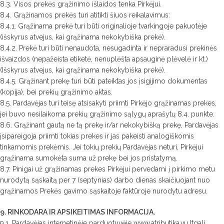
8.3. Visos prekės grąžinimo išlaidos tenka Pirkėjui.
8.4. Grąžinamos prekės turi atitikti šiuos reikalavimus:
8.4.1. Grąžinama prekė turi būti originalioje tvarkingoje pakuotėje
(išskyrus atvejus, kai grąžinama nekokybiška prekė).
8.4.2. Prekė turi būti nenaudota, nesugadinta ir nepraradusi prekinės
išvaizdos (nepažeista etiketė, nenuplėšta apsauginė plėvelė ir kt.)
(Išskyrus atvejus, kai grąžinama nekokybiška prekė).
8.4.5. Grąžinant prekę turi būti pateiktas jos įsigijimo dokumentas
(kopija), bei prekių grąžinimo aktas.
8.5. Pardavėjas turi teisę atsisakyti priimti Pirkėjo grąžinamas prekes,
jei buvo nesilaikoma prekių grąžinimo sąlygų aprašytų 8.4. punkte.
8.6. Grąžinant gautą ne tą prekę ir/ar nekokybišką prekę, Pardavėjas
įsipareigoja priimti tokias prekes ir jas pakeisti analogiškomis
tinkamomis prekėmis. Jei tokių prekių Pardavėjas neturi, Pirkėjui
grąžinama sumokėta suma už prekę bei jos pristatymą.
8.7. Pinigai už grąžinamas prekes Pirkėjui pervedami į pirkimo metu
nurodytą sąskaitą per 7 (septynias) darbo dienas skaičiuojant nuo
grąžinamos Prekės gavimo sąskaitoje faktūroje nurodytu adresu.
9. RINKODARA IR APSIKEITIMAS INFORMACIJA.
9.1. Pardavėjas internetinėje parduotuvėje www.atributika.vu.ltgali