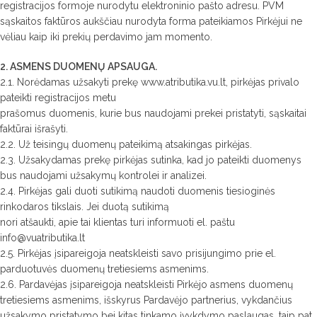
registracijos formoje nurodytu elektroninio pašto adresu. PVM
sąskaitos faktūros aukščiau nurodyta forma pateikiamos Pirkėjui ne
vėliau kaip iki prekių perdavimo jam momento.
2. ASMENS DUOMENŲ APSAUGA.
2.1. Norėdamas užsakyti prekę www.atributika.vu.lt, pirkėjas privalo
pateikti registracijos metu
prašomus duomenis, kurie bus naudojami prekei pristatyti, sąskaitai
faktūrai išrašyti.
2.2. Už teisingų duomenų pateikimą atsakingas pirkėjas.
2.3. Užsakydamas prekę pirkėjas sutinka, kad jo pateikti duomenys
bus naudojami užsakymų kontrolei ir analizei.
2.4. Pirkėjas gali duoti sutikimą naudoti duomenis tiesioginės
rinkodaros tikslais. Jei duotą sutikimą
nori atšaukti, apie tai klientas turi informuoti el. paštu
info@vuatributika.lt
2.5. Pirkėjas įsipareigoja neatskleisti savo prisijungimo prie el.
parduotuvės duomenų tretiesiems asmenims.
2.6. Pardavėjas įsipareigoja neatskleisti Pirkėjo asmens duomenų
tretiesiems asmenims, išskyrus Pardavėjo partnerius, vykdančius
užsakymo pristatymo bei kitas tinkamo įvykdymo paslaugas, taip pat