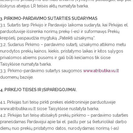
išskyrus atvejus LR teisės aktų numatyta tvarka.
3. PIRKIMO-PARDAVIMO SUTARTIES SUDARYMAS
3.1. Sutartis tarp Pirkėjo ir Pardavėjo laikoma sudaryta, kai Pirkėjas el.
parduotuvėje išsirenka norimą prekę (-es) ir suformavęs Prekių
krepšelį, paspaudžia mygtuką „Pateikti užsakymą“.
3.2. Sudarius Pirkimo – pardavimo sutartį, užsakymo atlikimo metu
nurodytos prekių kainos, kiekis, pristatymo laikas ir kitos sąlygos
privalomos abiems pusėms ir gali būti keičiamos tik šiose
Taisyklėse numatyta tvarka.
3.3. Pirkimo-pardavimo sutartys saugomos
www.atributika.vu.lt
duomenų bazėje.
4. PIRKĖJO TEISĖS IR ĮSIPAREIGOJIMAI.
4.1. Pirkėjas turi teisę pirkti prekes elektroninėje parduotuvėje
www.atributika.vu.lt šiose Taisyklėse nustatyta tvarka.
4.2. Pirkėjas turi teisę atsisakyti prekių pirkimo – pardavimo sutarties
pranešdamas Pardavėjui apie tai el. paštu per 14 (keturiolika) darbo
dienų nuo prekių pristatymo datos, nurodydamas norimą (-as)