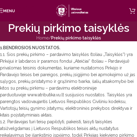
Skip to navigation
MENU
Skip to main content
Prekių pirkimo taisyklės
Home
/
Prekių pirkimo taisyklės
1.BENDROSIOS NUOSTATOS.
1.1. Šios prekių pirkimo – pardavimo taisyklės (toliau „Taisyklės“) yra
Pirkėjui ir labdaros ir paramos fondui „Ateičiai“ (toliau – Pardavėjui)
privalomas teisinis dokumentas, kuriame nustatomos Pirkėjo ir
Pardavėjo teisės bei pareigos, prekių įsigijimo bei apmokėjimo už jas
sąlygos, prekių pristatymo ir grąžinimo tvarka, šalių atsakomybė bei
kitos su prekių pirkimu – pardavimu elektroninėje
parduotuvėje www.atributika.vu.lt susijusios nuostatos. Taisyklės yra
parengtos vadovaujantis Lietuvos Respublikos Civiliniu kodeksu,
Vartotojų teisių gynimo įstatymu, elektroninės prekybos direktyva ir
kitais poįstatyminiais aktais.
1.2. Pardavėjas turi teisę papildyti, pakeisti, taisyti taisykles
atsižvelgdamas į Lietuvos Respublikos teisės aktų nustatytus
reikalavimus be išankstinio įspėjimo, todėl Pirkėjas kiekvieno pirkimo