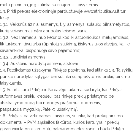
metu patvirtina, jog sutinka su naujomis Taisyklėmis.
1.3. Pirkti prekes elektroninėje parduotuvėje www.atributika.vu.lt turi
teisę:
1.3.1. Veiksnūs fiziniai asmenys, t. y. asmenys, sulaukę pilnametystės,
kurių veiksnumas nėra apribotas teismo tvarka;
1.3.2. Nepilnamečiai nuo keturiolikos iki aštuoniolikos metų amžiaus,
tik turėdami tėvų arba rūpintojų sutikimą, išskyrus tuos atvejus, kai jie
savarankiškai disponuoja savo pajamomis;
1.3.3. Juridiniai asmenys.
1.3.4. Aukščiau nurodytų asmenų atstovai.
1.4. Pateikdamas užsakymą Pirkėjas patvirtina, kad atitinka 1.3. Taisyklių
punkte nurodytas sąlygas bei sutinka su aprašytomis prekių pirkimo
taisyklėmis.
1.5. Sutartis tarp Pirkėjo ir Pardavėjo laikoma sudaryta, kai Pirkėjas
suformavęs prekių krepšelį, pasirinkęs prekių pristatymo bei
atsiskaitymo būdą bei nurodęs prašomus duomenis,
paspaudžia mygtuką „Pateikti užsakymą“.
1.6. Pirkėjas, patvirtindamas Taisykles, sutinka, kad prekių pirkimo
dokumentai – PVM sąskaitos faktūros, kurios kartu yra ir prekių
garantiniai talonai, jam būtų pateikiamos elektroniniu būdu Pirkėjo