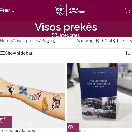
Skip to navigation
MENU
Skip to main content
Visos prekės
Categories
Home
/
Visos prekės
/
Page 5
Showing 49–60 of 94 results
Show sidebar
Temporary tattoos
SOLD OUT