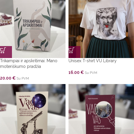
Trikampiai ir apskritimai. Mano
Unisex T-shirt VU Library
moteriškumo pradžia
16.00
€
Su PVM
20.00
€
Su PVM