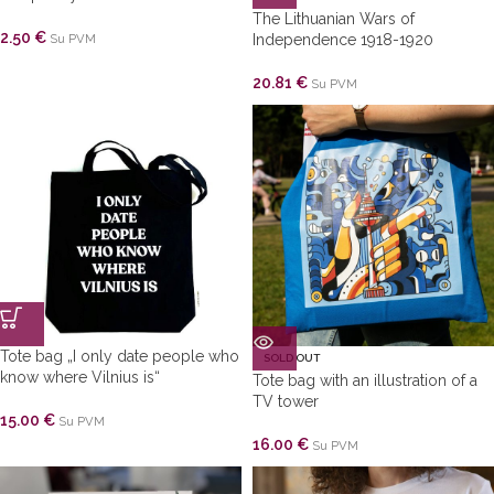
The Lithuanian Wars of
2.50
€
Su PVM
Independence 1918-1920
20.81
€
Su PVM
Tote bag „I only date people who
SOLD OUT
know where Vilnius is“
Tote bag with an illustration of a
TV tower
15.00
€
Su PVM
16.00
€
Su PVM