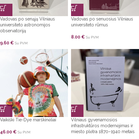
Vadovas po senąją Vilniaus
Vadovas po senuosius Vilniaus
universiteto astronomijos
universiteto rūmus
observatoriją
8.00
€
Su PVM
9.60
€
Su PVM
Vaikiški Tie-Dye marškinėliai
Vilniaus gyvenamosios
infrastruktūros modernėjimas ir
miesto plėtra 1870–1940 metais
46.00
€
Su PVM