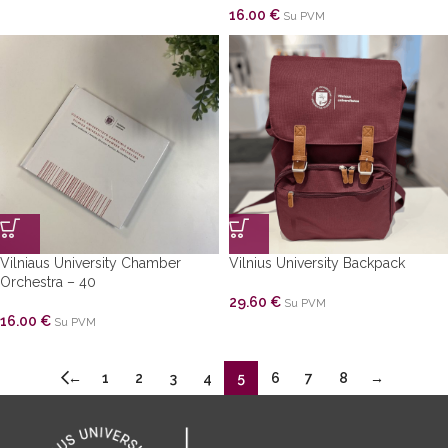
16.00
€
Su PVM
Vilniaus University Chamber
Vilnius University Backpack
Orchestra – 40
29.60
€
Su PVM
16.00
€
Su PVM
←
1
2
3
4
5
6
7
8
→