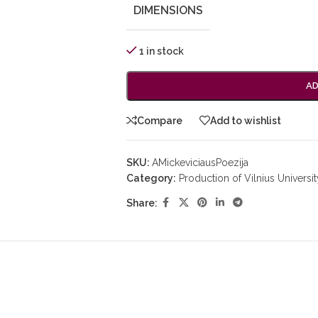
DIMENSIONS
1 in stock
AD
Compare
Add to wishlist
SKU:
AMickeviciausPoezija
Category:
Production of Vilnius Universi
Share: