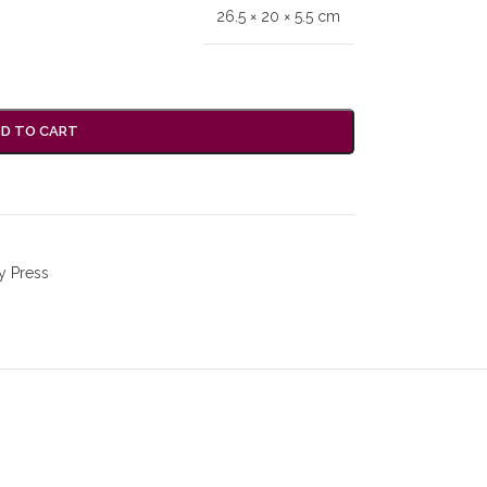
26.5 × 20 × 5.5 cm
D TO CART
ty Press