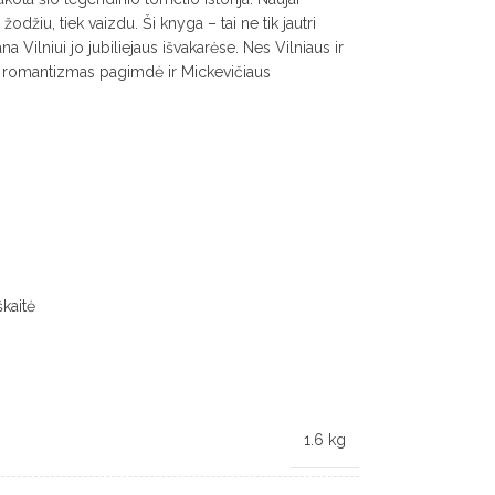
 žodžiu, tiek vaizdu. Ši knyga – tai ne tik jautri
a Vilniui jo jubiliejaus išvakarėse. Nes Vilniaus ir
us romantizmas pagimdė ir Mickevičiaus
kaitė
1.6 kg