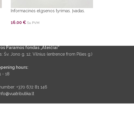
Informacinės elgsenos tyrimas. Įvadas.
Lietuvių skalikai
16.00
€
14.40
€
Su PVM
Su PVM
os Paramos fondas „Ateičiai”
: Šv. Jono g. 12, Vilnius (entrence from Pilies g.)
opening hours:
1 - 18
number: +370 672 81 146
nfo@vuatributika.lt