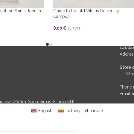
 of the Saints John in
Guide to the old Vilnius University
Campus
8.00
€
Su PVM
Labdar
Address
Store 
I – VII 1
Phone 
Email:
i
duotuvė 2021m. Sprendimas: E-project.lt
English
Lietuvių
(
Lithuanian
)