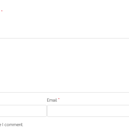
*
d
*
Email
me I comment.