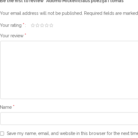
Be the first to review “Adomo Mickevičiaus poezija I tomas”
Your email address will not be published.
Required fields are marke
*
Your rating
*
Your review
*
Name
Save my name, email, and website in this browser for the next ti