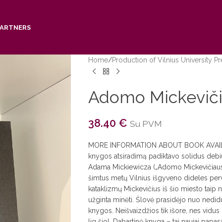
PARTNERS
Home
/
Production of Vilnius University Pr
Adomo Mickevičia
38.40
€
Su PVM
MORE INFORMATION ABOUT BOOK AVAIL
knygos atsiradimą padiktavo solidus deb
Adama Mickiewicza („Adomo Mickevičiaus po
šimtus metų Vilnius išgyveno dideles pervar
kataklizmų Mickevičius iš šio miesto taip n
užginta minėti. Šlovė prasidėjo nuo nedidu
knygos. Neišvaizdžios tik išore, nes vidus
lig šiol. Dabartinė knyga – tai naujai papas