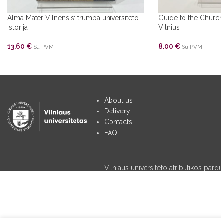
Alma Mater Vilnensis: trumpa universiteto
Guide to the Church
istorija
Vilnius
13.60
€
8.00
€
Su PVM
Su PVM
About us
Delivery
Contacts
FAQ
Vilniaus universiteto atributikos par