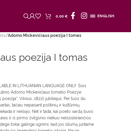
Kontaktai
ENGLISH
0.00
€
ess
/
Adomo Mickevičiaus poezija I tomas
us poezija I tomas
ABLE IN LITHUANIAN LANGUAGE ONLY. Šios
iutinio Adomo Mickevičiaus tomelio Poezye
ezija“, Vilnius, 1822) jubiliejus. Per tuos du
tas, tačiau nepaisant politinių ir kultūrinių
iekada ir neišėjo. Net ir tada, kai poeto vardą buvo
kės ir iš pirmo žvilgsnio niekuo neišsiskiriančios
 degė tokia galinga ugnimi, kad jos šilumą juntame
akota šio legendinio tomelio istorija. Naujai