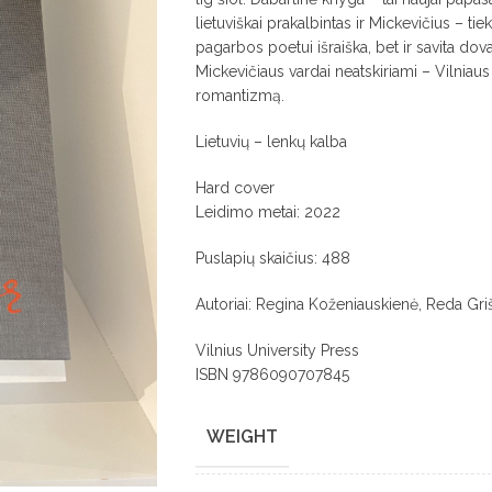
lietuviškai prakalbintas ir Mickevičius – tiek
pagarbos poetui išraiška, bet ir savita dovan
Mickevičiaus vardai neatskiriami – Vilnia
romantizmą.
Lietuvių – lenkų kalba
Hard cover
Leidimo metai: 2022
Puslapių skaičius: 488
Autoriai: Regina Koženiauskienė, Reda Griš
Vilnius University Press
ISBN 9786090707845
WEIGHT