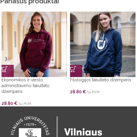
Panašūs produktai
Ekonomikos ir verslo
Filologijos fakulteto džemperis
administravimo fakulteto
džemperis
28.80
€
Su PVM
28.80
€
Su PVM