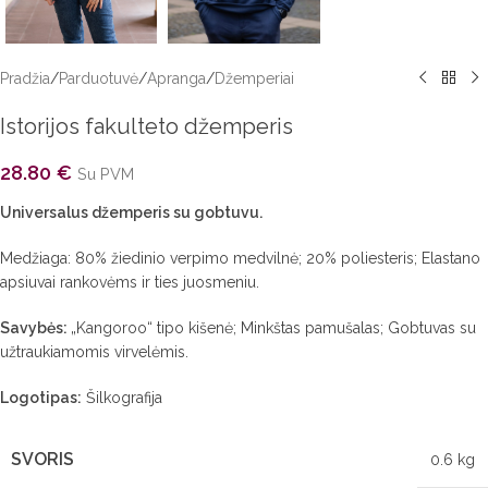
Pradžia
/
Parduotuvė
/
Apranga
/
Džemperiai
Istorijos fakulteto džemperis
28.80
€
Su PVM
Universalus džemperis su gobtuvu.
Medžiaga: 80% žiedinio verpimo medvilnė; 20% poliesteris; Elastano
apsiuvai rankovėms ir ties juosmeniu.
Savybės:
„Kangoroo“ tipo kišenė; Minkštas pamušalas; Gobtuvas su
užtraukiamomis virvelėmis.
Logotipas:
Šilkografija
SVORIS
0.6 kg