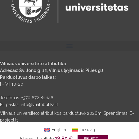
Vilniaus universiteto atributika
Adresas: Šv. Jono g. 12, Vilnius (įėjimas iš Pilies g.)
Parduotuvės darbo laikas:
I - VII 10-20
Telefonas: +370 672 81 146
El. paštas:
info@vuatributika.lt
Vilniaus universiteto atributikos parduotuvė 2026m. Sprendimas: E-
project.lt
English
Lietuvių
28.80
€
Istorijos fakulteto
SELECT