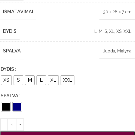
IŠMATAVIMAI
30 × 28 × 7 cm
DYDIS
L
,
M
,
S
,
XL
,
XS
,
XXL
SPALVA
Juoda
,
Mėlyna
DYDIS
XS
S
M
L
XL
XXL
SPALVA