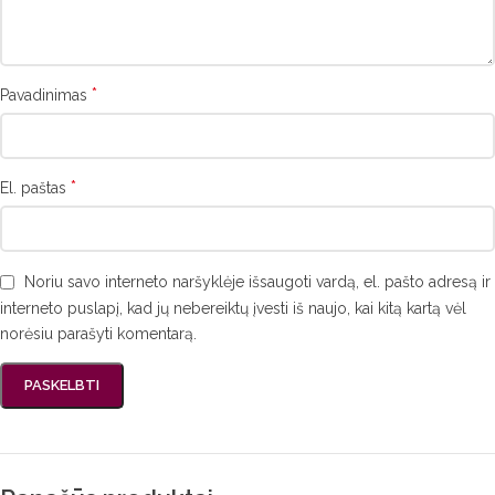
*
Pavadinimas
*
El. paštas
Noriu savo interneto naršyklėje išsaugoti vardą, el. pašto adresą ir
interneto puslapį, kad jų nebereiktų įvesti iš naujo, kai kitą kartą vėl
norėsiu parašyti komentarą.