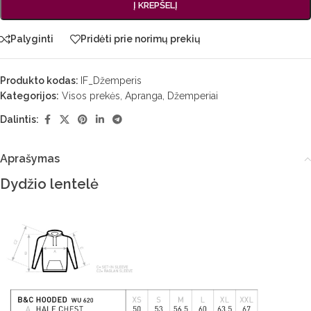
Į KREPŠELĮ
Palyginti
Pridėti prie norimų prekių
Produkto kodas:
IF_Džemperis
Kategorijos:
Visos prekės
,
Apranga
,
Džemperiai
Dalintis:
Aprašymas
Dydžio lentelė