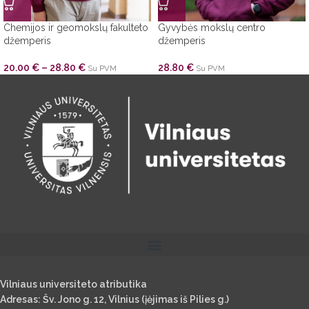
Chemijos ir geomokslų fakulteto
Gyvybės mokslų centro
džemperis
džemperis
20.00
€
–
28.80
€
28.80
€
Su PVM
Su PVM
Vilniaus universiteto atributika
Adresas: Šv. Jono g. 12, Vilnius (įėjimas iš Pilies g.)