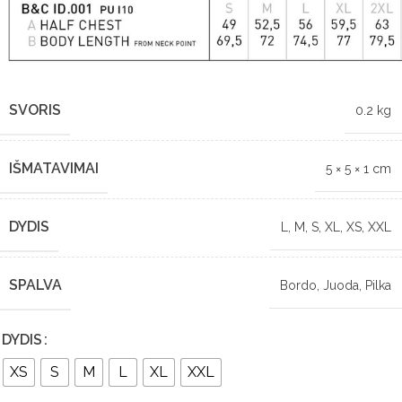
SVORIS
0.2 kg
IŠMATAVIMAI
5 × 5 × 1 cm
DYDIS
L
,
M
,
S
,
XL
,
XS
,
XXL
SPALVA
Bordo
,
Juoda
,
Pilka
DYDIS
XS
S
M
L
XL
XXL