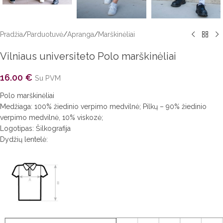
Pradžia
/
Parduotuvė
/
Apranga
/
Marškinėliai
Vilniaus universiteto Polo marškinėliai
16.00
€
Su PVM
Polo marškinėliai
Medžiaga: 100% žiedinio verpimo medvilnė; Pilkų – 90% žiedinio
verpimo medvilnė, 10% viskozė;
Logotipas: Šilkografija
Dydžių lentelė: