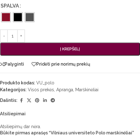
SPALVA
Į KREPŠELĮ
Palyginti
Pridėti prie norimų prekių
Produkto kodas:
VU_polo
Kategorijos:
Visos prekės
,
Apranga
,
Marškinėliai
Dalintis:
Atsiliepimai
Atsiliepimų dar nėra.
Būkite pirmas aprašęs “Vilniaus universiteto Polo marškinėliai”