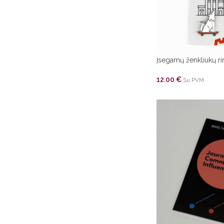
Įsegamų ženkliukų ri
12.00
€
Su PVM