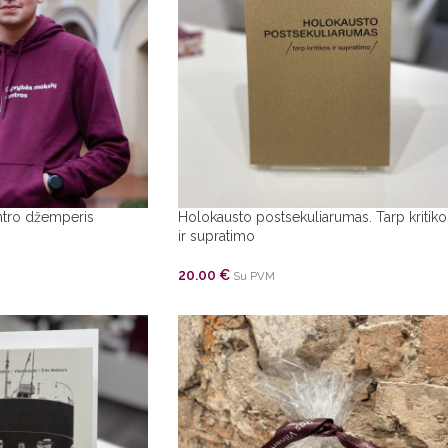
tro džemperis
Holokausto postsekuliarumas. Tarp kritiko
ir supratimo
20.00
€
Su PVM