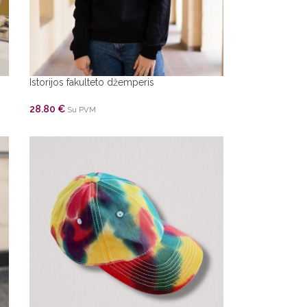
Istorijos fakulteto džemperis
28.80
€
Su PVM