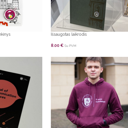
nkinys
Išsaugotas laikrodis
8.00
€
Su PVM