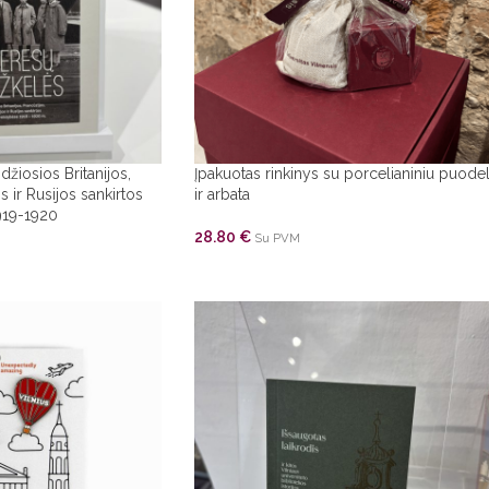
džiosios Britanijos,
Įpakuotas rinkinys su porcelianiniu puodel
s ir Rusijos sankirtos
ir arbata
1919-1920
28.80
€
Su PVM