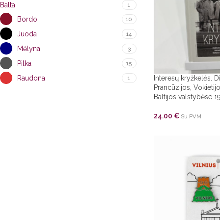
Balta
1
Bordo
10
Juoda
14
Mėlyna
3
Pilka
15
Raudona
Interesų kryžkelės. Di
1
Prancūzijos, Vokietijo
Baltijos valstybėse 
24.00
€
Su PVM