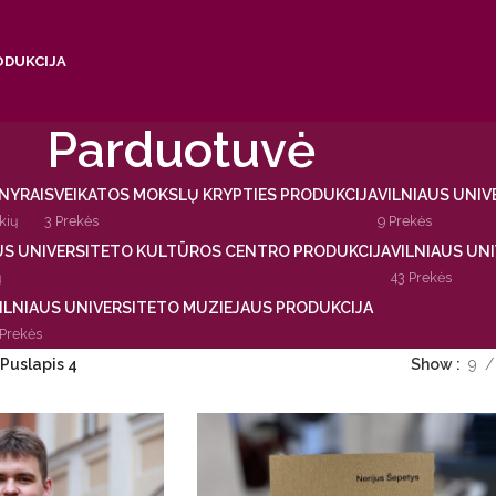
ODUKCIJA
Parduotuvė
NYRAI
SVEIKATOS MOKSLŲ KRYPTIES PRODUKCIJA
VILNIAUS UNIV
kių
3 Prekės
9 Prekės
US UNIVERSITETO KULTŪROS CENTRO PRODUKCIJA
VILNIAUS UN
ų
43 Prekės
ILNIAUS UNIVERSITETO MUZIEJAUS PRODUKCIJA
 Prekės
Puslapis 4
Show
9