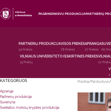
Skip to navigation
Skip to main content
PAGRINDINIS
VU PRODUKCIJA
PARTNERIŲ PR
PARTNERIŲ PRODUKCIJA
VISOS PREKĖS
APRANGA
SUVE
24 Prekės
78 Prekės
27 Prekės
60 Pre
VILNIAUS UNIVERSITETO IŠSKIRTINĖS PREKĖS
VILNIA
15 Prekių
10 Preki
V
4
KATEGORIJOS
Pradžia
/
Parduotuvė
/
Apranga
Partnerių produkcija
Suvenyrai
Sveikatos mokslų krypties produkcija