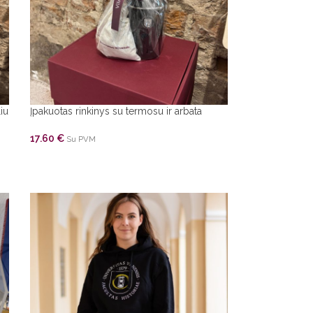
iu
Įpakuotas rinkinys su termosu ir arbata
17.60
€
Su PVM