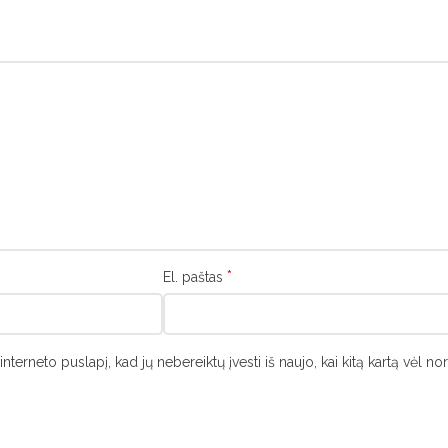
*
El. paštas
interneto puslapį, kad jų nebereiktų įvesti iš naujo, kai kitą kartą vėl n