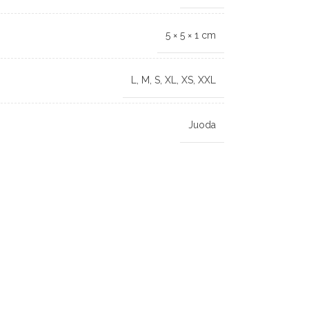
5 × 5 × 1 cm
L
,
M
,
S
,
XL
,
XS
,
XXL
Juoda