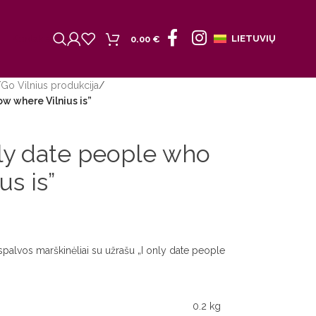
Kontaktai
LIETUVIŲ
0.00
€
/
Go Vilnius produkcija
/
ow where Vilnius is”
nly date people who
s is”
palvos marškinėliai su užrašu „I only date people
0.2 kg