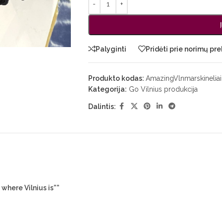
Palyginti
Pridėti prie norimų pre
Produkto kodas:
AmazingVlnmarskineliai
Kategorija:
Go Vilnius produkcija
Dalintis:
where Vilnius is””