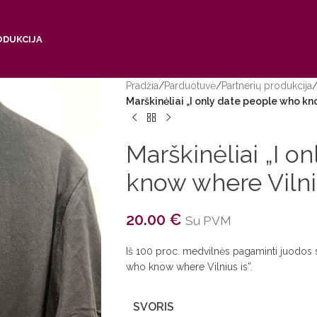
ODUKCIJA
Pradžia
/
Parduotuvė
/
Partnerių produkcija
Marškinėliai „I only date people who kn
Marškinėliai „I o
know where Vilniu
20.00
€
Su PVM
Iš 100 proc. medvilnės pagaminti juodos s
who know where Vilnius is”.
SVORIS