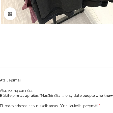
Click to enlarge
Atsiliepimai
Atsiliepimų dar nėra.
Būkite pirmas aprašęs “Marškinėliai „I only date people who know 
*
El. pašto adresas nebus skelbiamas.
Būtini laukeliai pažymėti