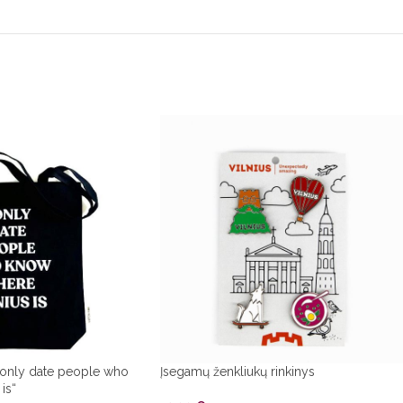
I only date people who
Įsegamų ženkliukų rinkinys
is“