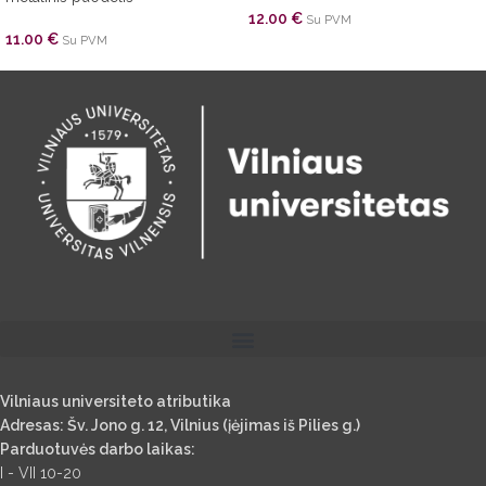
12.00
€
Su PVM
11.00
€
Su PVM
Vilniaus universiteto atributika
Adresas: Šv. Jono g. 12, Vilnius (įėjimas iš Pilies g.)
Parduotuvės darbo laikas:
I - VII 10-20