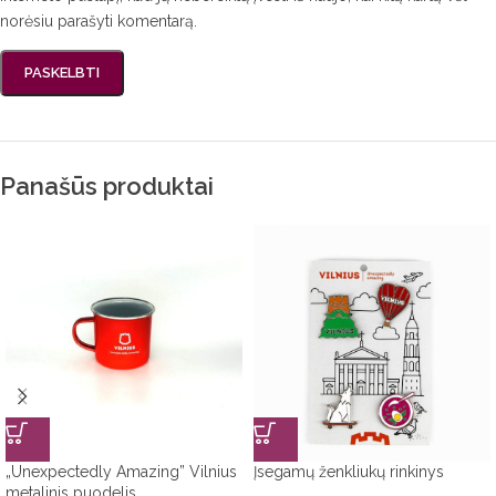
norėsiu parašyti komentarą.
Panašūs produktai
„Unexpectedly Amazing” Vilnius
Įsegamų ženkliukų rinkinys
metalinis puodelis