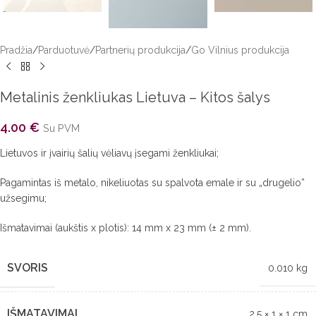
Pradžia
/
Parduotuvė
/
Partnerių produkcija
/
Go Vilnius produkcija
Metalinis ženkliukas Lietuva – Kitos šalys
4.00
€
Su PVM
Lietuvos ir įvairių šalių vėliavų įsegami ženkliukai;
Pagamintas iš metalo, nikeliuotas su spalvota emale ir su „drugelio”
užsegimu;
Išmatavimai (aukštis x plotis): 14 mm x 23 mm (± 2 mm).
SVORIS
0.010 kg
IŠMATAVIMAI
2.5 × 1 × 1 cm