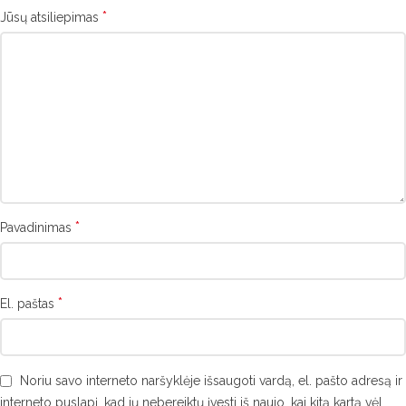
*
Jūsų atsiliepimas
*
Pavadinimas
*
El. paštas
Noriu savo interneto naršyklėje išsaugoti vardą, el. pašto adresą ir
interneto puslapį, kad jų nebereiktų įvesti iš naujo, kai kitą kartą vėl