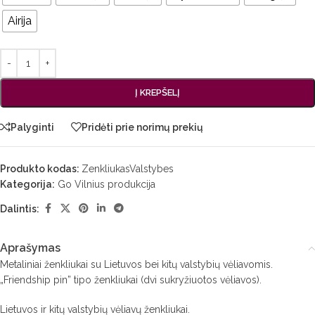
Airija
Į KREPŠELĮ
Palyginti
Pridėti prie norimų prekių
Produkto kodas:
ZenkliukasValstybes
Kategorija:
Go Vilnius produkcija
Dalintis:
Aprašymas
Metaliniai ženkliukai su Lietuvos bei kitų valstybių vėliavomis.
„Friendship pin” tipo ženkliukai (dvi sukryžiuotos vėliavos).
Lietuvos ir kitų valstybių vėliavų ženkliukai.