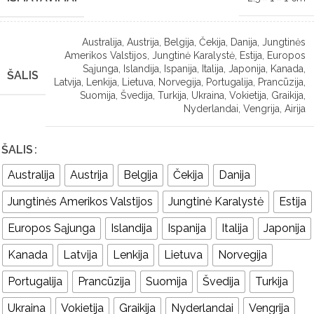
Australija
,
Austrija
,
Belgija
,
Čekija
,
Danija
,
Jungtinės
Amerikos Valstijos
,
Jungtinė Karalystė
,
Estija
,
Europos
Sąjunga
,
Islandija
,
Ispanija
,
Italija
,
Japonija
,
Kanada
,
ŠALIS
Latvija
,
Lenkija
,
Lietuva
,
Norvegija
,
Portugalija
,
Prancūzija
,
Suomija
,
Švedija
,
Turkija
,
Ukraina
,
Vokietija
,
Graikija
,
Nyderlandai
,
Vengrija
,
Airija
ŠALIS
Australija
Austrija
Belgija
Čekija
Danija
Jungtinės Amerikos Valstijos
Jungtinė Karalystė
Estija
Europos Sąjunga
Islandija
Ispanija
Italija
Japonija
Kanada
Latvija
Lenkija
Lietuva
Norvegija
Portugalija
Prancūzija
Suomija
Švedija
Turkija
Ukraina
Vokietija
Graikija
Nyderlandai
Vengrija