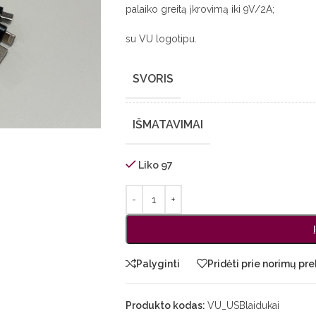
palaiko greitą įkrovimą iki 9V/2A;
su VU logotipu.
SVORIS
IŠMATAVIMAI
Liko 97
Palyginti
Pridėti prie norimų pre
Produkto kodas:
VU_USBlaidukai