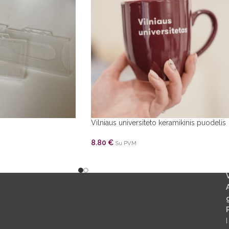
Vilniaus universiteto keramikinis puodelis
8.80
€
Su PVM
g
I