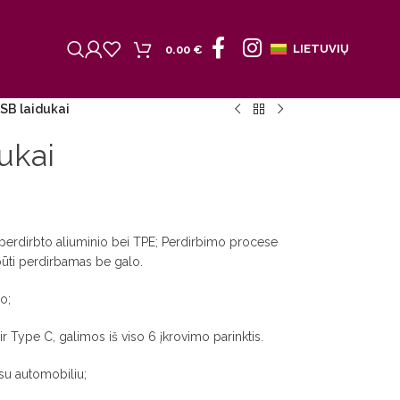
Kontaktai
LIETUVIŲ
0.00
€
SB laidukai
ukai
o perdirbto aliuminio bei TPE; Perdirbimo procese
būti perdirbamas be galo.
o;
r Type C, galimos iš viso 6 įkrovimo parinktis.
 su automobiliu;