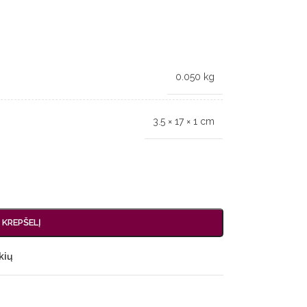
0.050 kg
3.5 × 17 × 1 cm
Į KREPŠELĮ
kių