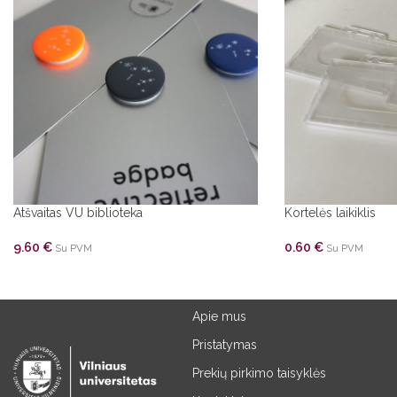
Atšvaitas VU biblioteka
Kortelės laikiklis
9.60
€
0.60
€
Su PVM
Su PVM
Apie mus
Pristatymas
Prekių pirkimo taisyklės