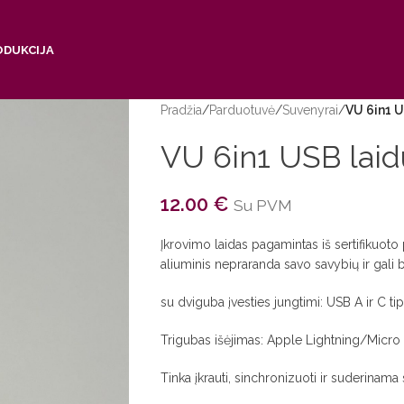
ODUKCIJA
Pradžia
/
Parduotuvė
/
Suvenyrai
/
VU 6in1 U
VU 6in1 USB laid
12.00
€
Su PVM
Įkrovimo laidas pagamintas iš sertifikuot
aliuminis nepraranda savo savybių ir gali 
su dviguba įvesties jungtimi: USB A ir C tip
Trigubas išėjimas: Apple Lightning/Micro i
Tinka įkrauti, sinchronizuoti ir suderinama