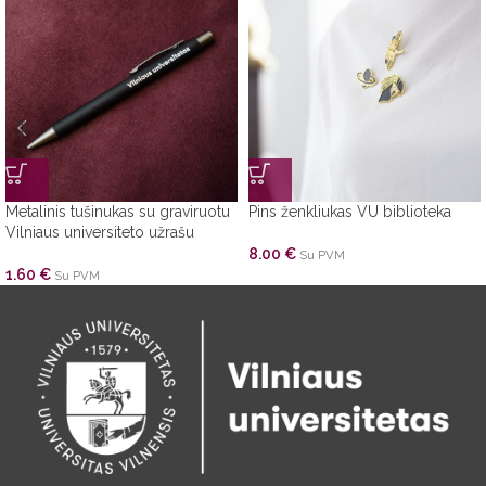
Metalinis tušinukas su graviruotu
Pins ženkliukas VU biblioteka
Vilniaus universiteto užrašu
8.00
€
Su PVM
1.60
€
Su PVM