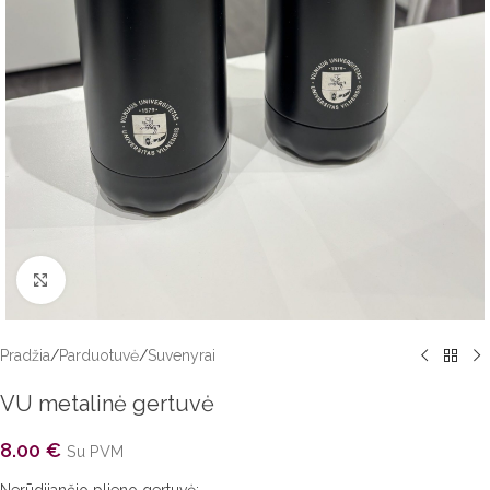
Click to enlarge
Pradžia
/
Parduotuvė
/
Suvenyrai
VU metalinė gertuvė
8.00
€
Su PVM