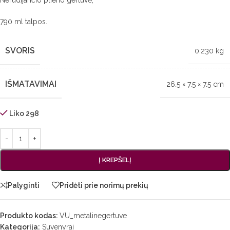
Nerūdijančio plieno gertuvė;
790 ml talpos.
SVORIS
0.230 kg
IŠMATAVIMAI
26.5 × 7.5 × 7.5 cm
Liko 298
Į KREPŠELĮ
Palyginti
Pridėti prie norimų prekių
Produkto kodas:
VU_metalinegertuve
Kategorija:
Suvenyrai