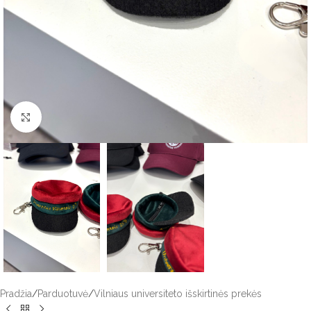
Click to enlarge
Pradžia
/
Parduotuvė
/
Vilniaus universiteto išskirtinės prekės