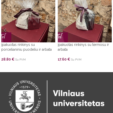
Įpakuotas rinkinys su
Įpakuotas rinkinys su termosu ir
porcelianiniu puodeliu ir arbata
arbata
28.80
€
17.60
€
Su PVM
Su PVM