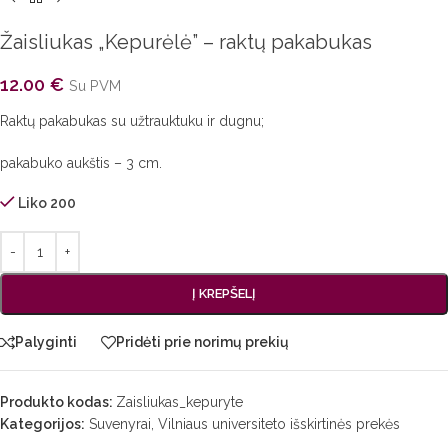
Žaisliukas „Kepurėlė” – raktų pakabukas
12.00
€
Su PVM
Raktų pakabukas su užtrauktuku ir dugnu;
pakabuko aukštis – 3 cm.
Liko 200
Į KREPŠELĮ
Palyginti
Pridėti prie norimų prekių
Produkto kodas:
Zaisliukas_kepuryte
Kategorijos:
Suvenyrai
,
Vilniaus universiteto išskirtinės prekės