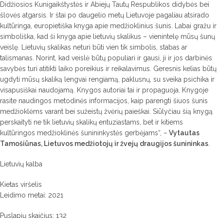
Didžiosios Kunigaikštystės ir Abiejų Tautų Respublikos didybės bei
šlovės atgarsis. Ir štai po daugelio metų Lietuvoje pagaliau atsirado
kultūringa, europietiška knyga apie medžioklinius šunis. Labai gražu ir
simboliška, kad ši knyga apie lietuvių skalikus – vienintelę mūsų šunų
veislę. Lietuvių skalikas neturi būti vien tik simbolis, stabas ar
talismanas. Norint, kad veislė būtų populiari ir gausi, ji ir jos darbinės
savybės turi atitikti laiko poreikius ir reikalavimus. Geresnis kelias būtų
ugdyti mūsų skaliką lengvai rengiamą, paklusnų, su sveika psichika ir
visapusiškai naudojamą. Knygos autoriai tai ir propaguoja. Knygoje
rasite naudingos metodinės informacijos, kaip parengti šiuos šunis
medžioklėms varant bei sužeistų žvėrių paieškai. Siūlyčiau šią knygą
perskaityti ne tik lietuvių skalikų entuziastams, bet ir kitiems
kultūringos medžioklinės šunininkystės gerbėjams“, –
Vytautas
Tamošiūnas, Lietuvos medžiotojų ir žvejų draugijos šunininkas
.
Lietuvių kalba
Kietas viršelis
Leidimo metai: 2021
Puslapių skaičius: 132