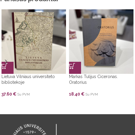
Lietuva Vilniaus universiteto
Markas Tulijus Ciceronas.
bibliotekoje
Oratorius
37.60
€
18.40
€
Su PVM
Su PVM