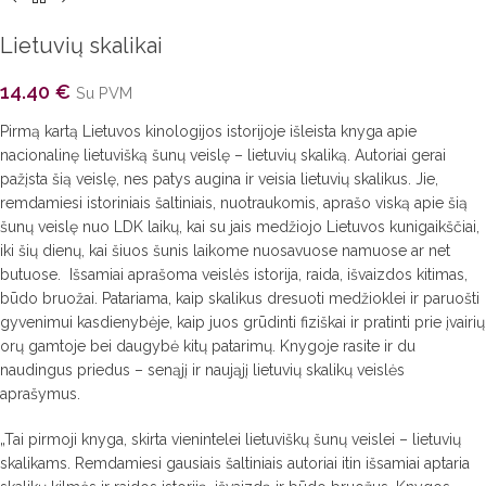
Lietuvių skalikai
14.40
€
Su PVM
Pirmą kartą Lietuvos kinologijos istorijoje išleista knyga apie
nacionalinę lietuvišką šunų veislę – lietuvių skaliką. Autoriai gerai
pažįsta šią veislę, nes patys augina ir veisia lietuvių skalikus. Jie,
remdamiesi istoriniais šaltiniais, nuotraukomis, aprašo viską apie šią
šunų veislę nuo LDK laikų, kai su jais medžiojo Lietuvos kunigaikščiai,
iki šių dienų, kai šiuos šunis laikome nuosavuose namuose ar net
butuose. Išsamiai aprašoma veislės istorija, raida, išvaizdos kitimas,
būdo bruožai. Patariama, kaip skalikus dresuoti medžioklei ir paruošti
gyvenimui kasdienybėje, kaip juos grūdinti fiziškai ir pratinti prie įvairių
orų gamtoje bei daugybė kitų patarimų. Knygoje rasite ir du
naudingus priedus – senąjį ir naująjį lietuvių skalikų veislės
aprašymus.
„Tai pirmoji knyga, skirta vienintelei lietuviškų šunų veislei – lietuvių
skalikams. Remdamiesi gausiais šaltiniais autoriai itin išsamiai aptaria