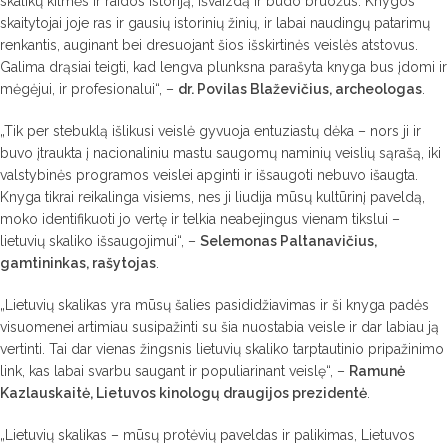
skalikų kilmės ir raidos istoriją, išvaizdą ir būdo bruožus. Knygos
skaitytojai joje ras ir gausių istorinių žinių, ir labai naudingų patarimų
renkantis, auginant bei dresuojant šios išskirtinės veislės atstovus.
Galima drąsiai teigti, kad lengva plunksna parašyta knyga bus įdomi ir
mėgėjui, ir profesionalui“, –
dr. Povilas Blaževičius, archeologas
.
„Tik per stebuklą išlikusi veislė gyvuoja entuziastų dėka – nors ji ir
buvo įtraukta į nacionaliniu mastu saugomų naminių veislių sąrašą, iki
valstybinės programos veislei apginti ir išsaugoti nebuvo išaugta.
Knyga tikrai reikalinga visiems, nes ji liudija mūsų kultūrinį paveldą,
moko identifikuoti jo vertę ir telkia neabejingus vienam tikslui –
lietuvių skaliko išsaugojimui“, –
Selemonas Paltanavičius,
gamtininkas, rašytojas
.
„Lietuvių skalikas yra mūsų šalies pasididžiavimas ir ši knyga padės
visuomenei artimiau susipažinti su šia nuostabia veisle ir dar labiau ją
vertinti. Tai dar vienas žingsnis lietuvių skaliko tarptautinio pripažinimo
link, kas labai svarbu saugant ir populiarinant veislę“, –
Ramunė
Kazlauskaitė, Lietuvos kinologų draugijos prezidentė
.
„Lietuvių skalikas – mūsų protėvių paveldas ir palikimas, Lietuvos