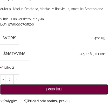
Autoriai: Marius Smetona, Mantas Milinavičius, Anželika Smetonienė
Vilniaus universiteto leidykla
ISBN 9786090705506
SVORIS
0.420 kg
IŠMATAVIMAI
24.5 × 16.5 × 1 cm
Liko 2
Į KREPŠELĮ
Palyginti
Pridėti prie norimų prekių