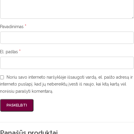
*
Pavadinimas
*
El. paštas
Noriu savo interneto naršyklėje išsaugoti vardą, el. pašto adresą ir
interneto puslapį, kad jų nebereiktų įvesti iš naujo, kai kitą kartą vėl
norėsiu parašyti komentarą.
Panašūs produktai