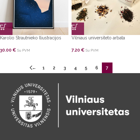
Karolio Strautnieko Iliustracijos
Vilniaus universiteto arbata
30.00
€
7.20
€
Su PVM
Su PVM
←
1
2
3
4
5
6
7