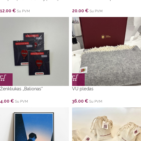
12.00
€
20.00
€
Su PVM
Su PVM
Ženkliukas „Balionas“
VU pledas
4.00
€
36.00
€
Su PVM
Su PVM