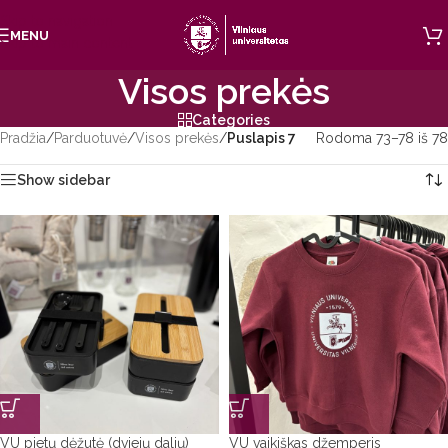
Skip to navigation
MENU
Skip to main content
Visos prekės
Categories
Pradžia
/
Parduotuvė
/
Visos prekės
/
Puslapis 7
Rodoma 73–78 iš 78
Show sidebar
VU pietų dėžutė (dviejų dalių)
VU vaikiškas džemperis