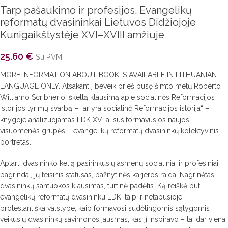
Tarp pašaukimo ir profesijos. Evangelikų
reformatų dvasininkai Lietuvos Didžiojoje
Kunigaikštystėje XVI–XVIII amžiuje
25.60
€
Su PVM
MORE INFORMATION ABOUT BOOK IS AVAILABLE IN LITHUANIAN
LANGUAGE ONLY. Atsakant į beveik prieš pusę šimto metų Roberto
Williamo Scribnerio iškeltą klausimą apie socialinės Reformacijos
istorijos tyrimų svarbą – „ar yra socialinė Reformacijos istorija“ –
knygoje analizuojamas LDK XVI a. susiformavusios naujos
visuomenės grupės – evangelikų reformatų dvasininkų kolektyvinis
portretas.
Aptarti dvasininko kelią pasirinkusių asmenų socialiniai ir profesiniai
pagrindai, jų teisinis statusas, bažnytinės karjeros raida. Nagrinėtas
dvasininkų santuokos klausimas, turtinė padėtis. Ką reiškė būti
evangelikų reformatų dvasininku LDK, taip ir netapusioje
protestantiška valstybe, kaip formavosi sudėtingomis sąlygomis
veikusių dvasininkų savimonės jausmas, kas jį inspiravo – tai dar viena