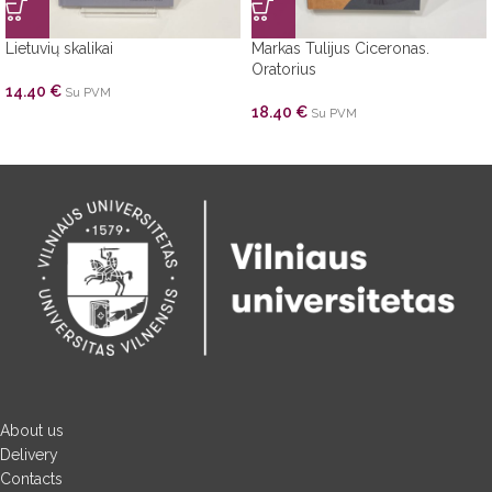
Lietuvių skalikai
Markas Tulijus Ciceronas.
Oratorius
14.40
€
Su PVM
18.40
€
Su PVM
About us
Delivery
Contacts