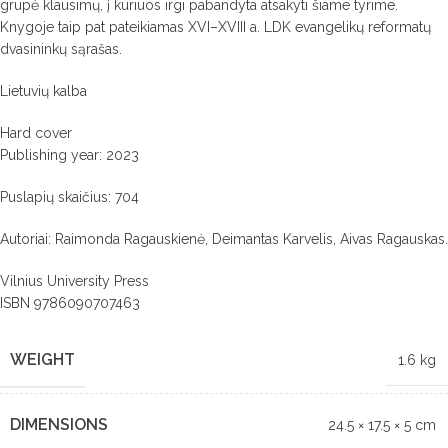
grupė klausimų, į kuriuos irgi pabandyta atsakyti šiame tyrime.
Knygoje taip pat pateikiamas XVI–XVIII a. LDK evangelikų reformatų
dvasininkų sąrašas.
Lietuvių kalba
Hard cover
Publishing year: 2023
Puslapių skaičius: 704
Autoriai: Raimonda Ragauskienė, Deimantas Karvelis, Aivas Ragauskas.
Vilnius University Press
ISBN 9786090707463
WEIGHT
1.6 kg
DIMENSIONS
24.5 × 17.5 × 5 cm