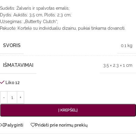
Sudėtis: Žalvaris ir spalvotas emalis;
Dydis: Aukštis: 3,5 cm, Plotis: 2,3 cm;
Užsegimas: „Butterfly Clutch“;
Pakuotė: Kortelė su individualiu dizainu, puikiai tinkama dovanoti.
SVORIS
0.1 kg
IŠMATAVIMAI
3.5 × 2.3 × 1 cm
Liko 12
Į KREPŠELĮ
Palyginti
Pridėti prie norimų prekių