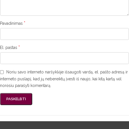
*
Pavadinimas
*
El. paštas
Noriu savo interneto naršyklėje išsaugoti vardą, el. pašto adresą ir
interneto puslapį, kad jų nebereiktų įvesti iš naujo, kai kitą kartą vėl
norėsiu parašyti komentarą.