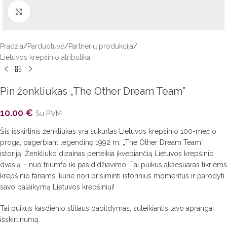
Click to enlarge
Pradžia
/
Parduotuvė
/
Partnerių produkcija
/
Lietuvos krepšinio atributika
Pin ženkliukas „The Other Dream Team”
10.00
€
Su PVM
Šis išskirtinis ženkliukas yra sukurtas Lietuvos krepšinio 100-mečio
proga, pagerbiant legendinę 1992 m. „The Other Dream Team“
istoriją. Ženkliuko dizainas perteikia įkvepiančią Lietuvos krepšinio
dvasią – nuo triumfo iki pasididžiavimo. Tai puikus aksesuaras tikriems
krepšinio fanams, kurie nori prisiminti istorinius momentus ir parodyti
savo palaikymą Lietuvos krepšiniui!
Tai puikus kasdienio stiliaus papildymas, suteikiantis tavo aprangai
išskirtinumą.