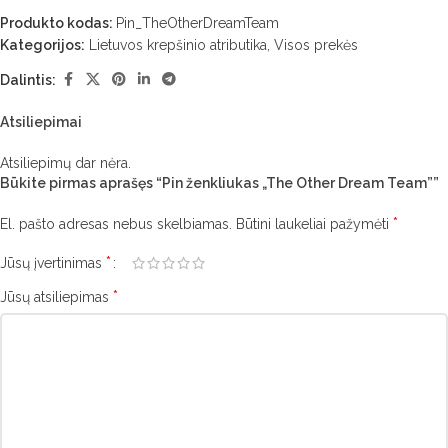
Produkto kodas:
Pin_TheOtherDreamTeam
Kategorijos:
Lietuvos krepšinio atributika
,
Visos prekės
Dalintis:
Atsiliepimai
Atsiliepimų dar nėra.
Būkite pirmas aprašęs “Pin ženkliukas „The Other Dream Team””
*
El. pašto adresas nebus skelbiamas.
Būtini laukeliai pažymėti
*
Jūsų įvertinimas
*
Jūsų atsiliepimas