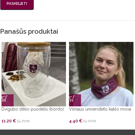
Panašūs produktai
Dvigubo stiklo puodelis (bordo)
Vilniaus universiteto kaklo mova
11.20
€
4.40
€
Su PVM
Su PVM