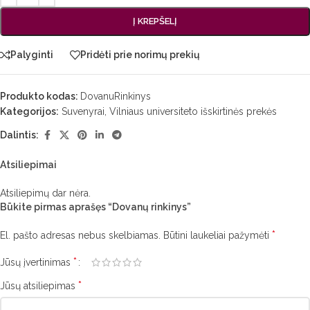
Į KREPŠELĮ
Palyginti
Pridėti prie norimų prekių
Produkto kodas:
DovanuRinkinys
Kategorijos:
Suvenyrai
,
Vilniaus universiteto išskirtinės prekės
Dalintis:
Atsiliepimai
Atsiliepimų dar nėra.
Būkite pirmas aprašęs “Dovanų rinkinys”
*
El. pašto adresas nebus skelbiamas.
Būtini laukeliai pažymėti
*
Jūsų įvertinimas
*
Jūsų atsiliepimas