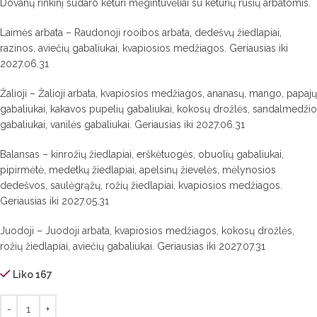
Dovanų rinkinį sudaro keturi mėgintuvėliai su keturių rūšių arbatomis.
Laimės arbata – Raudonoji rooibos arbata, dedešvų žiedlapiai,
razinos, aviečių gabaliukai, kvapiosios medžiagos. Geriausias iki
2027.06.31
Žalioji – Žalioji arbata, kvapiosios medžiagos, ananasų, mango, papajų
gabaliukai, kakavos pupelių gabaliukai, kokosų drožlės, sandalmedžio
gabaliukai, vanilės gabaliukai.
Geriausias iki
2027.06.31
Balansas – kinrožių žiedlapiai, erškėtuogės, obuolių gabaliukai,
pipirmėtė, medetkų žiedlapiai, apelsinų žievelės, mėlynosios
dedešvos, saulėgrąžų, rožių žiedlapiai, kvapiosios medžiagos.
Geriausias iki
2027.05.31
Juodoji – Juodoji arbata, kvapiosios medžiagos, kokosų drožlės,
rožių žiedlapiai, aviečių gabaliukai. Geriausias iki
2027.07.31
Liko 167