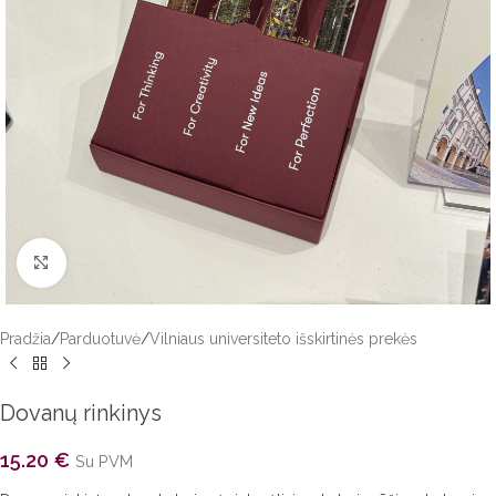
Click to enlarge
Pradžia
/
Parduotuvė
/
Vilniaus universiteto išskirtinės prekės
Dovanų rinkinys
15.20
€
Su PVM