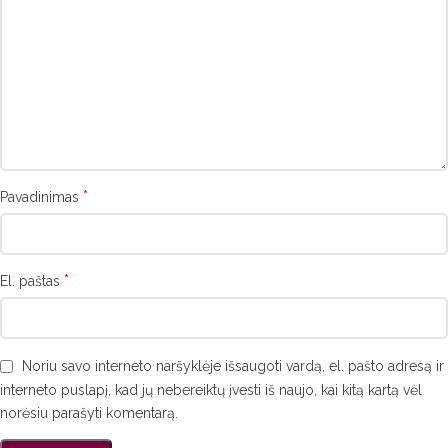
*
Pavadinimas
*
El. paštas
Noriu savo interneto naršyklėje išsaugoti vardą, el. pašto adresą ir
interneto puslapį, kad jų nebereiktų įvesti iš naujo, kai kitą kartą vėl
norėsiu parašyti komentarą.