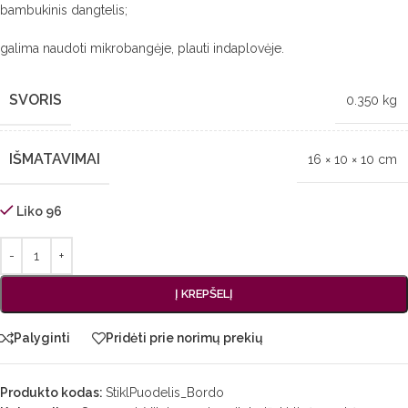
bambukinis dangtelis;
galima naudoti mikrobangėje, plauti indaplovėje.
SVORIS
0.350 kg
IŠMATAVIMAI
16 × 10 × 10 cm
Liko 96
Į KREPŠELĮ
Palyginti
Pridėti prie norimų prekių
Produkto kodas:
StiklPuodelis_Bordo