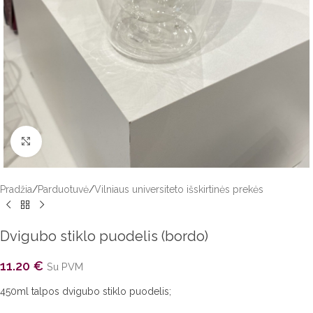
Click to enlarge
Pradžia
/
Parduotuvė
/
Vilniaus universiteto išskirtinės prekės
Dvigubo stiklo puodelis (bordo)
11.20
€
Su PVM
450ml talpos dvigubo stiklo puodelis;