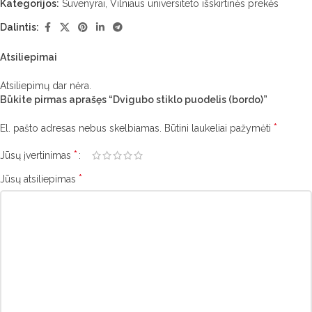
Kategorijos:
Suvenyrai
,
Vilniaus universiteto išskirtinės prekės
Dalintis:
Atsiliepimai
Atsiliepimų dar nėra.
Būkite pirmas aprašęs “Dvigubo stiklo puodelis (bordo)”
*
El. pašto adresas nebus skelbiamas.
Būtini laukeliai pažymėti
*
Jūsų įvertinimas
*
Jūsų atsiliepimas