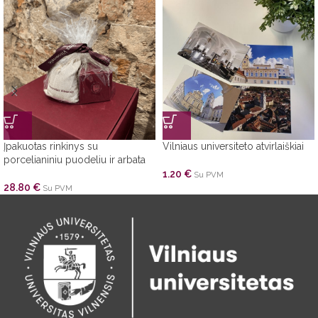
Įpakuotas rinkinys su
Vilniaus universiteto atvirlaiškiai
porcelianiniu puodeliu ir arbata
1.20
€
Su PVM
28.80
€
Su PVM