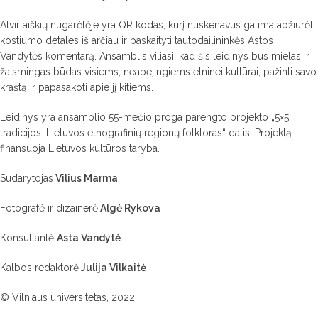
Atvirlaiškių nugarėlėje yra QR kodas, kurį nuskenavus galima apžiūrėti
kostiumo detales iš arčiau ir paskaityti tautodailininkės Astos
Vandytės komentarą. Ansamblis viliasi, kad šis leidinys bus mielas ir
žaismingas būdas visiems, neabejingiems etninei kultūrai, pažinti savo
kraštą ir papasakoti apie jį kitiems.
Leidinys yra ansamblio 55-mečio proga parengto projekto „5×5
tradicijos: Lietuvos etnografinių regionų folkloras“ dalis. Projektą
finansuoja Lietuvos kultūros taryba.
Sudarytojas
Vilius Marma
Fotografė ir dizainerė
Algė Rykova
Konsultantė
Asta Vandytė
Kalbos redaktorė
Julija Vilkaitė
© Vilniaus universitetas, 2022