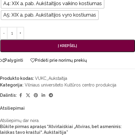
A4: XIX a. pab. Aukštaitijos vaikino kostiumas
A5: XIX a. pab. Aukštaitijos vyro kostiumas
Į KREPŠELĮ
Palyginti
Pridėti prie norimų prekių
Produkto kodas:
VUKC_Aukstaitija
Kategorija:
Vilniaus universiteto Kultūros centro produkcija
Dalintis:
Atsiliepimai
Atsiliepimų dar nėra.
Būkite pirmas aprašęs “Atvirlaiškiai „Atviras, bet asmeninis:
laiškas tavo kraštui“. Aukštaitija”