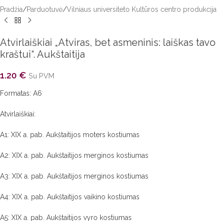
Pradžia
/
Parduotuvė
/
Vilniaus universiteto Kultūros centro produkcija
Atvirlaiškiai „Atviras, bet asmeninis: laiškas tavo
kraštui“. Aukštaitija
1.20
€
Su PVM
Formatas: A6
Atvirlaiškiai:
A1: XIX a. pab. Aukštaitijos moters kostiumas
A2: XIX a. pab. Aukštaitijos merginos kostiumas
A3: XIX a. pab. Aukštaitijos merginos kostiumas
A4: XIX a. pab. Aukštaitijos vaikino kostiumas
A5: XIX a. pab. Aukštaitijos vyro kostiumas