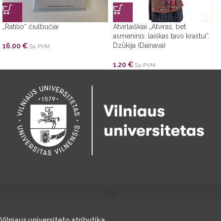
„Ratilio“ čiulbučiai
Atvirlaiškiai „Atviras, bet
asmeninis: laiškas tavo kraštui“.
Dzūkija (Dainava)
16.00
€
Su PVM
1.20
€
Su PVM
Vilniaus universiteto atributika