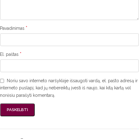
*
Pavadinimas
*
El. paštas
Noriu savo interneto naršyklėje išsaugoti vardą, el. pašto adresą ir
interneto puslapį, kad jų nebereiktų įvesti iš naujo, kai kitą kartą vėl
norėsiu parašyti komentarą.