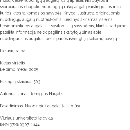
mūsų krašte nuodingųjų augalų rūšių aprašai. Nurodytos ir
svarbiausios daugelio nuodingųjų rūšių augalų vaistingosios ir kai
kurios kitos taikomosios savybės. Knyga iliustruota originaliomis
nuodingųjų augalų nuotraukomis. Leidinys skiriamas visiems
besidomintiems augalais ir savitomis jų savybėmis, tikintis, kad jame
pateikta informacija ne tik pagilins skaitytojų žinias apie
nuodinguosius augalus, bet ir padės išvengti jų keliamų pavojų.
Lietuvių kalba
Kietas viršelis
Leidimo metai: 2025
Puslapių skaičius: 503
Autorius: Jonas Remigijus Naujalis
Pavadinimas: Nuodingieji augalai šalia mūsų
Vilniaus universiteto leidykla
ISBN 9786090711644