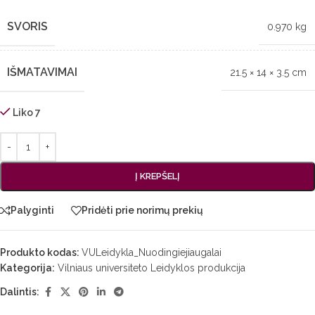
SVORIS
0.970 kg
IŠMATAVIMAI
21.5 × 14 × 3.5 cm
Liko 7
Į KREPŠELĮ
Palyginti
Pridėti prie norimų prekių
Produkto kodas:
VULeidykla_Nuodingiejiaugalai
Kategorija:
Vilniaus universiteto Leidyklos produkcija
Dalintis: