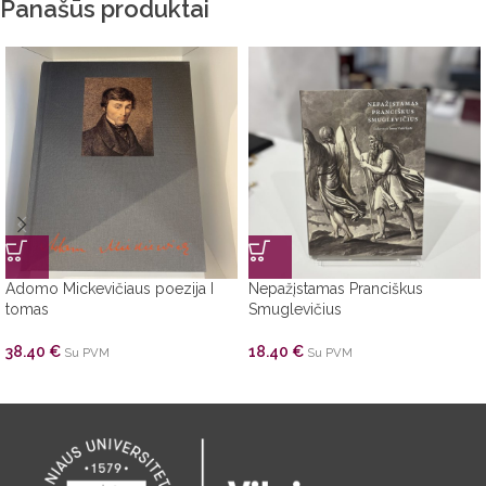
Panašūs produktai
Adomo Mickevičiaus poezija I
Nepažįstamas Pranciškus
tomas
Smuglevičius
38.40
€
18.40
€
Su PVM
Su PVM