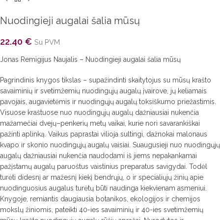
Nuodingieji augalai šalia mūsų
22.40
€
Su PVM
Jonas Remigijus Naujalis – Nuodingieji augalai šalia mūsų
Pagrindinis knygos tikslas – supažindinti skaitytojus su mūsų krašto
savaiminių ir svetimžemių nuodingųjų augalų įvairove, jų keliamais
pavojais, augavietėmis ir nuodingųjų augalų toksiškumo priežastimis.
Visuose kraštuose nuo nuodingųjų augalų dažniausiai nukenčia
mažamečiai dvejų–penkerių metų vaikai, kurie nori savarankiškai
pažinti aplinką. Vaikus paprastai vilioja sultingi, dažnokai malonaus
kvapo ir skonio nuodingųjų augalų vaisiai. Suaugusieji nuo nuodingųjų
augalų dažniausiai nukenčia naudodami iš jiems nepakankamai
pažįstamų augalų paruoštus vaistinius preparatus savigydai. Todėl
turėti didesnį ar mažesnį kiekį bendrųjų, o ir specialiųjų žinių apie
nuodinguosius augalus turėtų būti naudinga kiekvienam asmeniui.
Knygoje, remiantis daugiausia botanikos, ekologijos ir chemijos
mokslų žiniomis, pateikti 40-ies savaiminių ir 40-ies svetimžemių