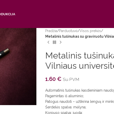
ODUKCIJA
Pradžia
/
Parduotuvė
/
Visos prekės
/
Metalinis tušinukas su graviruotu Vilni
Metalinis tušinuk
Vilniaus universi
1.60
€
Su PVM
Automatinis tušinukas kasdieniniam naudo
Pagamintas iš aliuminio;
Patogus naudoti – užtikrina lengvą ir min
Šerdelės spalva: mėlyna;
Korpuso spalva: juoda;