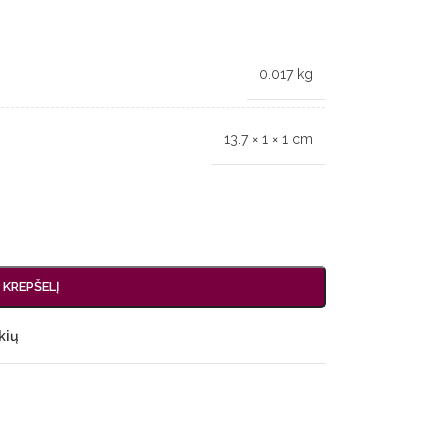
0.017 kg
13.7 × 1 × 1 cm
Į KREPŠELĮ
kių