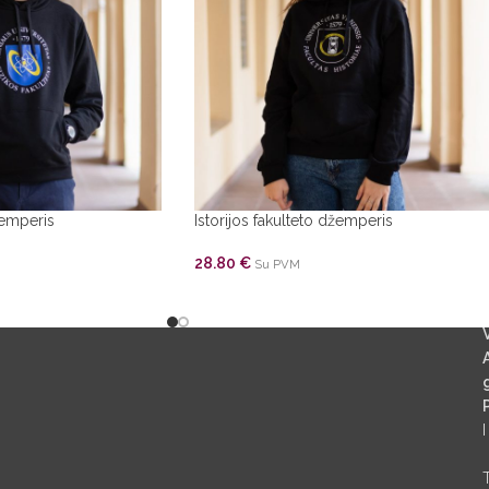
žemperis
Istorijos fakulteto džemperis
28.80
€
Su PVM
g
I