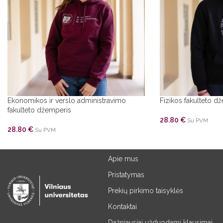
Ekonomikos ir verslo administravimo
Fizikos fakulteto d
fakulteto džemperis
28.80
€
Su PVM
28.80
€
Su PVM
Apie mus
Pristatymas
Prekių pirkimo taisyklės
Kontaktai
Dažniausiai užduodami klausimai