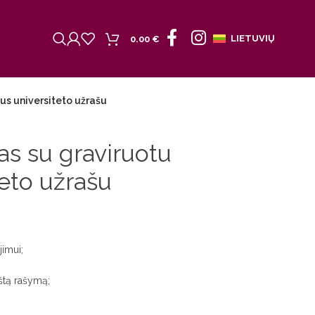
Kontaktai
LIETUVIŲ
0.00
€
aus universiteto užrašu
as su graviruotu
teto užrašu
jimui;
kštą rašymą;