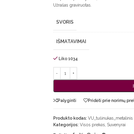
Užrašas graviruotas.
SVORIS
IŠMATAVIMAI
Liko 1034
Palyginti
Pridėti prie norimų pre
Produkto kodas:
VU_tušinukas_metalinis
Kategorijos:
Visos prekės
,
Suvenyrai