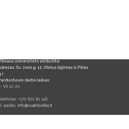
Vilniaus universiteto atributika
Adresas: Šv. Jono g. 12, Vilnius (įėjimas iš Pilies
.)
Parduotuvės darbo laikas:
 - VII 10-20
Telefonas: +370 672 81 146
El. paštas:
info@vuatributika.lt