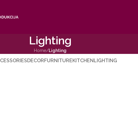
ODUKCIJA
Lighting
Home
/
Lighting
CESSORIES
DECOR
FURNITURE
KITCHEN
LIGHTING