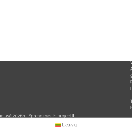
g
I
rduotuvė 2026m. Sprendimas: E-project.lt
Lietuvių