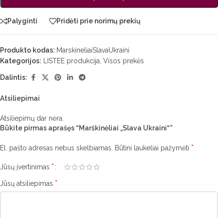
Palyginti
Pridėti prie norimų prekių
Produkto kodas:
MarskineliaiSlavaUkraini
Kategorijos:
LISTEE produkcija
,
Visos prekės
Dalintis:
Atsiliepimai
Atsiliepimų dar nėra.
Būkite pirmas aprašęs “Marškinėliai „Slava Ukraini“”
*
El. pašto adresas nebus skelbiamas.
Būtini laukeliai pažymėti
*
Jūsų įvertinimas
*
Jūsų atsiliepimas