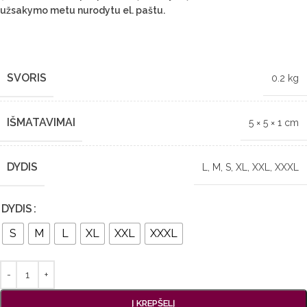
užsakymo metu nurodytu el. paštu.
SVORIS
0.2 kg
IŠMATAVIMAI
5 × 5 × 1 cm
DYDIS
L
,
M
,
S
,
XL
,
XXL
,
XXXL
DYDIS
S
M
L
XL
XXL
XXXL
Į KREPŠELĮ