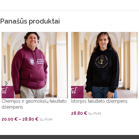
Panašūs produktai
Chemijos ir geomokslų fakulteto
Istorijos fakulteto džemperis
džemperis
28.80
€
Su PVM
20.00
€
–
28.80
€
Su PVM