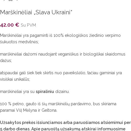
Marškinėliai „Slava Ukraini“
42.00
€
Su PVM
Marškinėliai yra pagaminti iš 100% ekologiškos žiedinio verpimo
šukuotos medvilnės;
marškinėliai dažomi naudojant veganiškus ir biologiškai skaidomus
dažus;
atspaudai gali šiek tiek skirtis nuo paveikslėlio, tačiau gaminiai yra
visiškai unikalūs;
marškinėliai yra su
spiraliniu
dizainu.
100 % pelno, gauto iš šių marškinėlių pardavimo, bus skiriama
paramai VšĮ Mėlyna ir Geltona.
Užsakytos prekės išsiunčiamos arba paruošiamos atsiėmimui per
5 darbo dienas. Apie paruoštą užsakymą atskirai informuosime