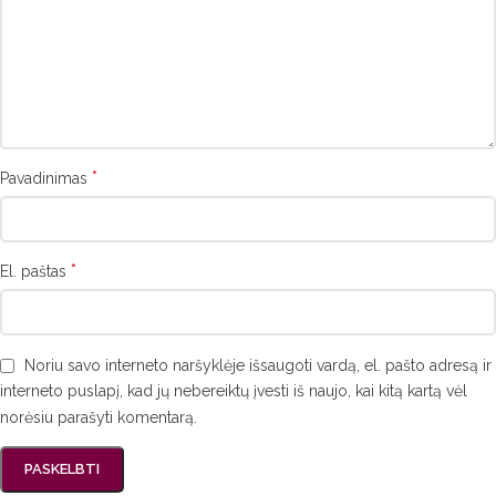
*
Pavadinimas
*
El. paštas
Noriu savo interneto naršyklėje išsaugoti vardą, el. pašto adresą ir
interneto puslapį, kad jų nebereiktų įvesti iš naujo, kai kitą kartą vėl
norėsiu parašyti komentarą.